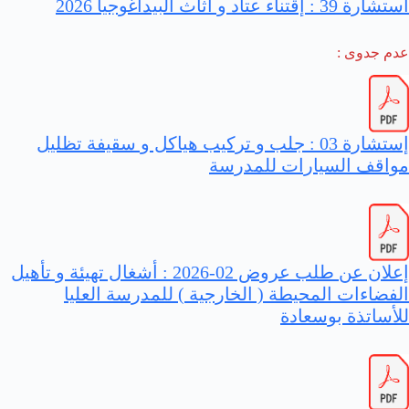
استشارة 39 : إقتناء عتاد و اثاث البيداغوجيا 2026
عدم جدوى :
إستشارة 03 : جلب و تركيب هياكل و سقيفة تظليل
مواقف السيارات للمدرسة
إعلان عن طلب عروض 02-2026 : أشغال تهيئة و تأهيل
الفضاءات المحيطة ( الخارجية ) للمدرسة العليا
للأساتذة بوسعادة