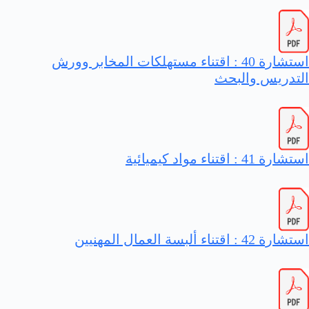
استشارة 40 : اقتناء مستهلكات المخابر وورش
التدريس والبحث
استشارة 41 : اقتناء مواد كيميائية
استشارة 42 : اقتناء ألبسة العمال المهنيين