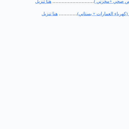
صيص صحي +مخزني )
………………………
هنا تنزيل
كهرباء العمارات + بستاني)
…………
هنا تنزيل